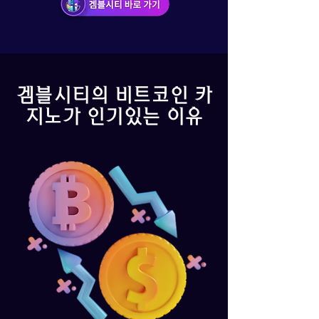
​겜블시티의 비트코인 카
지노가 인기있는 이유