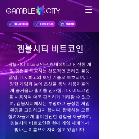
겜블시티 비트코인
겜블시티 비트코인은 현대적이고 안전한 게
임 경험을 제공하는 선도적인 온라인 플랫
폼입니다. 최고의 보안 기술로 보호되며, 다
양한 게임과 놀이 옵션을 통해 사용자들에
게 즐거움과 흥미를 선사합니다. 비트코인
을 사용하여 더욱 편리하게 거래할 수 있으
며, 겜블시티에서는 투명하고 공정한 게임
환경을 고민하고자 합니다. 함께하는 모든
참여자들에게 흥미진진한 경험을 제공하며,
겜블시티 비트코인은 현대 게임 세계에서
빛나는 이름으로 자리 잡고 있습니다.