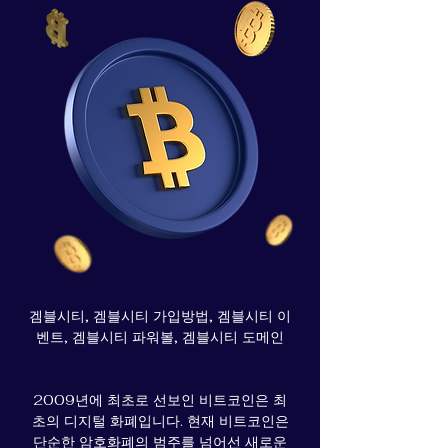
겜블시티, 겜블시티 가입방법, 겜블시티 이
벤트, 겜블시티 파워볼, 겜블시티 도메인
2009년에 최초로 선보인 비트코인은 최
초의 디지털 화폐입니다. 현재 비트코인은
단순한 암호화폐의 범주를 넘어선 새로운